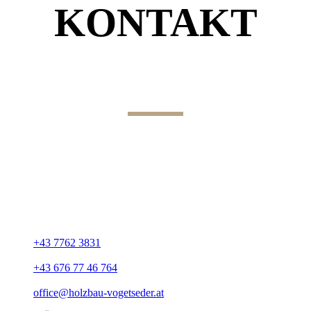
KONTAKT
Unsere Adresse
Holzbau Vogetseder
Inhaber Richard Vogetseder
Würmerfeld 37
A-4760 Raab
+43 7762 3831
+43 676 77 46 764
office@holzbau-vogetseder.at